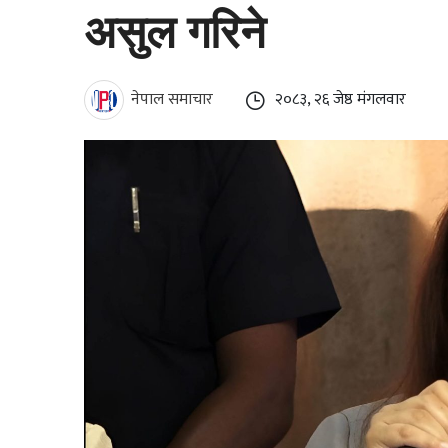
असुल गरिने
नेपाल समाचार
२०८३, २६ जेष्ठ मंगलवार