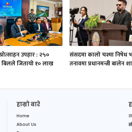
्रोत्साहन उपहार : २५०
संसदमा कालो चश्मा निषेध
को बिलले जितायो १० लाख
तनावमा प्रधानमन्त्री बालेन श
हाम्रो बारे
ह
Home
स
About Us
स