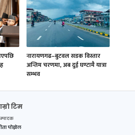
 भएपछि
नारायणगढ–बुटवल सडक विस्तार
ाह
अन्तिम चरणमा, अब दुई घण्टामै यात्रा
सम्भव
ाम्रो टिम
म्पादक
ीता पोख्रेल