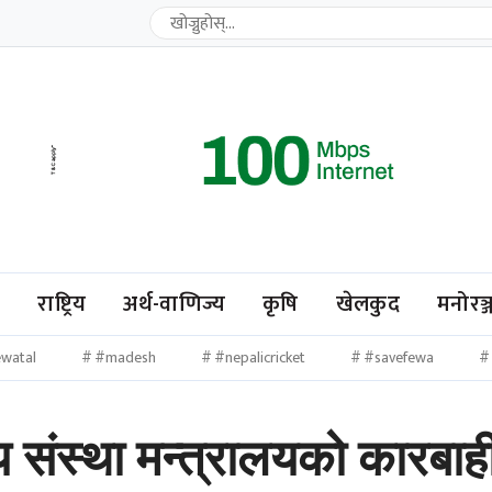
ि
राष्ट्रिय
अर्थ-वाणिज्य
कृषि
खेलकुद
मनोरञ्
watal
#madesh
#nepalicricket
#savefewa
्थ्य संस्था मन्त्रालयको कार