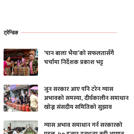
ट्रेन्डिङ
‘पान बाला भैया’को सफलतासँगै
चर्चामा निर्देशक प्रकाश भट्ट
जुन सरकार आए पनि टरेन ग्यास
अभावको समस्या, दीर्घकालीन समाधान
खोज्न संसदीय समितिको सुझाव
ग्यास अभाव समाधान गर्न सरकारको
पहल, ५० हजार टनभन्दा बढी आयात