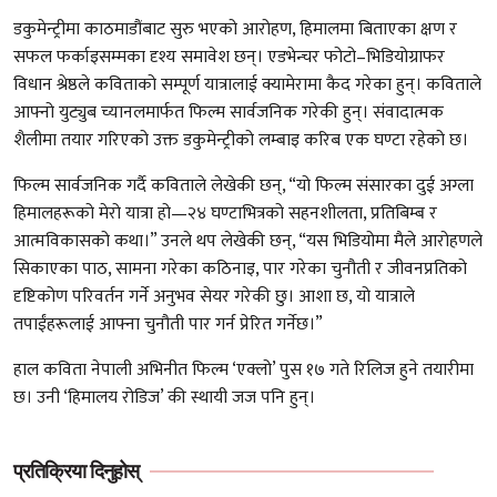
डकुमेन्ट्रीमा काठमाडौंबाट सुरु भएको आरोहण, हिमालमा बिताएका क्षण र
सफल फर्काइसम्मका दृश्य समावेश छन्। एडभेन्चर फोटो–भिडियोग्राफर
विधान श्रेष्ठले कविताको सम्पूर्ण यात्रालाई क्यामेरामा कैद गरेका हुन्। कविताले
आफ्नो युट्युब च्यानलमार्फत फिल्म सार्वजनिक गरेकी हुन्। संवादात्मक
शैलीमा तयार गरिएको उक्त डकुमेन्ट्रीको लम्बाइ करिब एक घण्टा रहेको छ।
फिल्म सार्वजनिक गर्दै कविताले लेखेकी छन्, “यो फिल्म संसारका दुई अग्ला
हिमालहरूको मेरो यात्रा हो—२४ घण्टाभित्रको सहनशीलता, प्रतिबिम्ब र
आत्मविकासको कथा।” उनले थप लेखेकी छन्, “यस भिडियोमा मैले आरोहणले
सिकाएका पाठ, सामना गरेका कठिनाइ, पार गरेका चुनौती र जीवनप्रतिको
दृष्टिकोण परिवर्तन गर्ने अनुभव सेयर गरेकी छु। आशा छ, यो यात्राले
तपाईंहरूलाई आफ्ना चुनौती पार गर्न प्रेरित गर्नेछ।”
हाल कविता नेपाली अभिनीत फिल्म ‘एक्लो’ पुस १७ गते रिलिज हुने तयारीमा
छ। उनी ‘हिमालय रोडिज’ की स्थायी जज पनि हुन्।
प्रतिक्रिया दिनुहोस्