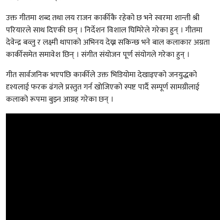
उक्त गीतमा शब्द तथा लय
राजन कार्की
कै रहेको छ भने स्वरमा
शान्ती श्री
परियार
ले साथ दिएकी छन् । निर्देशन
विशाल घिमिरे
ले गरेका हुन् । गीतमा
देवेन्द्र बव्लु
र
लक्ष्मी थापा
को अभिनय देख्न सकिन्छ भने बाल कलाकार
अग्रता
कार्की
समेत समावेश छिन् । संगीत संयोजन
पूर्ण संयोग
ले गरेका हुन् ।
गीत सार्वजनिक भएपछि कार्कीले उक्त भिडियोमा देखाइएको जनयुद्धको
दृश्यलाई फरक ढंगले प्रस्तुत गर्न खोजिएको स्पष्ट पार्दै सम्पूर्ण सामग्रीलाई
कलाको रूपमा बुझ्न आग्रह गरेका छन् ।