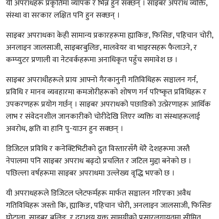
यी अपराधहरू प्रकृतिमा व्यापक र भिन्न हुन सक्छन् । साइबर अपराध व्यक्ति,
संस्था वा सरकार लक्षित पनि हुन सक्छन् ।
साइबर अपराधका केही सामान्य प्रकारहरूमा ह्याकिङ, फिसिङ, पहिचान चोरी,
अनलाइन जालसाजी, साइबरबुलिङ, मालवेयर वा भाइरसहरू फैलाउने, र
कम्प्युटर प्रणाली वा नेटवर्कहरूमा अनाधिकृत पहुँच समावेश छ ।
साइबर अपराधीहरूले प्रायः आफ्नो गैरकानुनी गतिविधिहरू सञ्चालन गर्न,
प्रविधि र मानव व्यवहारमा कमजोरीहरूको शोषण गर्न परिष्कृत प्रविधिहरू र
उपकरणहरू प्रयोग गर्छन् । साइबर अपराधको पछाडिको उत्प्रेरणाहरू आर्थिक
लाभ र संवेदनशील जानकारीको चोरीदेखि लिएर व्यक्ति वा संस्थाहरूलाई
अवरोध, क्षति वा हानि पु-याउन हुन सक्छन् ।
डिजिटल प्रविधि र कनेक्टिभिटीको द्रुत विस्तारसँगै धेरै देशहरूमा जस्तै
नेपालमा पनि साइबर अपराध बढ्दो प्रचलित र जटिल मुद्दा बनेको छ ।
पछिल्ला वर्षहरूमा साइबर अपराधमा उल्लेख्य वृद्धि भएको छ ।
यी अपराधहरूले डिजिटल प्लेटफर्महरू मार्फत सञ्चालन गरिएका अवैध
गतिविधिहरू जस्तो कि, ह्याकिङ, पहिचान चोरी, अनलाइन जालसाजी, फिसिङ
घोटाला, साइबर बुलिङ, र दुराशय युक्त सामग्रीको प्रसारलगायतमा सीमित