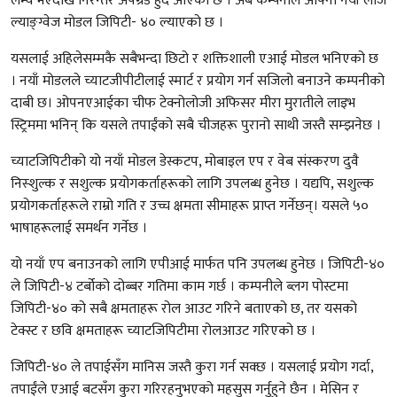
लन्च भएदेखि निरन्तर अपग्रेड हुँदै आएको छ । अब कम्पनीले आफ्नो नयाँ लार्ज
ल्याङ्ग्वेज मोडल जिपिटी- ४० ल्याएको छ ।
यसलाई अहिलेसम्मकै सबैभन्दा छिटो र शक्तिशाली एआई मोडल भनिएको छ
। नयाँ मोडलले च्याटजीपीटीलाई स्मार्ट र प्रयोग गर्न सजिलो बनाउने कम्पनीको
दाबी छ। ओपनएआईका चीफ टेक्नोलोजी अफिसर मीरा मुरातीले लाइभ
स्ट्रिममा भनिन् कि यसले तपाईंको सबै चीजहरू पुरानो साथी जस्तै सम्झनेछ ।
च्याटजिपिटीको यो नयाँ मोडल डेस्कटप, मोबाइल एप र वेब संस्करण दुवै
निस्शुल्क र सशुल्क प्रयोगकर्ताहरूको लागि उपलब्ध हुनेछ । यद्यपि, सशुल्क
प्रयोगकर्ताहरूले राम्रो गति र उच्च क्षमता सीमाहरू प्राप्त गर्नेछन्। यसले ५०
भाषाहरूलाई समर्थन गर्नेछ ।
यो नयाँ एप बनाउनको लागि एपीआई मार्फत पनि उपलब्ध हुनेछ । जिपिटी-४०
ले जिपिटी-४ टर्बोको दोब्बर गतिमा काम गर्छ । कम्पनीले ब्लग पोस्टमा
जिपिटी-४० को सबै क्षमताहरू रोल आउट गरिने बताएको छ, तर यसको
टेक्स्ट र छवि क्षमताहरू च्याटजिपिटीमा रोलआउट गरिएको छ ।
जिपिटी-४० ले तपाईसँग मानिस जस्तै कुरा गर्न सक्छ । यसलाई प्रयोग गर्दा,
तपाईंले एआई बटसँग कुरा गरिरहनुभएको महसुस गर्नुहुने छैन । मेसिन र