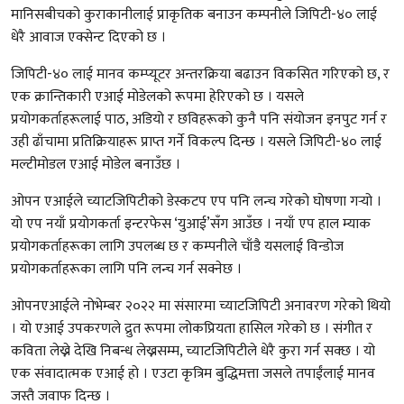
मानिसबीचको कुराकानीलाई प्राकृतिक बनाउन कम्पनीले जिपिटी-४० लाई
धेरै आवाज एक्सेन्ट दिएको छ ।
जिपिटी-४० लाई मानव कम्प्यूटर अन्तरक्रिया बढाउन विकसित गरिएको छ, र
एक क्रान्तिकारी एआई मोडेलको रूपमा हेरिएको छ । यसले
प्रयोगकर्ताहरूलाई पाठ, अडियो र छविहरूको कुनै पनि संयोजन इनपुट गर्न र
उही ढाँचामा प्रतिक्रियाहरू प्राप्त गर्ने विकल्प दिन्छ । यसले जिपिटी-४० लाई
मल्टीमोडल एआई मोडेल बनाउँछ ।
ओपन एआईले च्याटजिपिटीको डेस्कटप एप पनि लन्च गरेको घोषणा गर्‍यो ।
यो एप नयाँ प्रयोगकर्ता इन्टरफेस ‘युआई’सँग आउँछ । नयाँ एप हाल म्याक
प्रयोगकर्ताहरूका लागि उपलब्ध छ र कम्पनीले चाँडै यसलाई विन्डोज
प्रयोगकर्ताहरूका लागि पनि लन्च गर्न सक्नेछ ।
ओपनएआईले नोभेम्बर २०२२ मा संसारमा च्याटजिपिटी अनावरण गरेको थियो
। यो एआई उपकरणले द्रुत रूपमा लोकप्रियता हासिल गरेको छ । संगीत र
कविता लेख्ने देखि निबन्ध लेख्नसम्म, च्याटजिपिटीले धेरै कुरा गर्न सक्छ । यो
एक संवादात्मक एआई हो । एउटा कृत्रिम बुद्धिमत्ता जसले तपाईंलाई मानव
जस्तै जवाफ दिन्छ ।