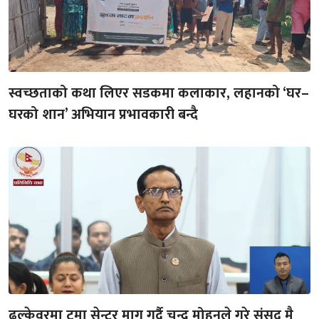
स्वच्छताको कथा लिएर सडकमा कलाकार, लहानको ‘घर–
घरको शान’ अभियान प्रभावकारी बन्दै
ढल्केवरमा ट्रमा सेन्टर माग गर्दै चन्द्र मोहनले गरे संसद् मै