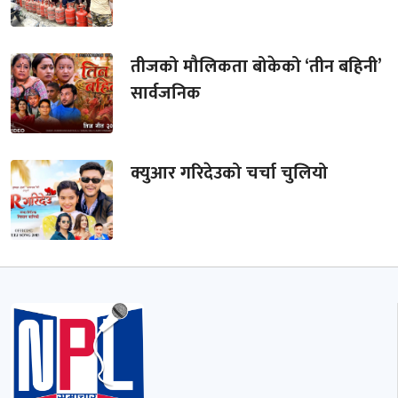
तीजको मौलिकता बोकेको ‘तीन बहिनी’
सार्वजनिक
क्युआर गरिदेउको चर्चा चुलियो